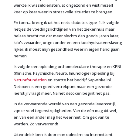
werkte ik wisseldiensten, at ongezond en wist mezelf
keer op keer weer in stressvolle situaties te brengen.
En toen… kreeg ik uit het niets diabetes type-1. Ik volgde
netjes de voedingsrichtlijnen van het ziekenhuis maar
helaas bracht me dat meer slechts dan goeds. Jaren later,
kilo’s zwaarder, ongezonder en een koolhydraatverslaving
rijker. ik moest mijn gezondheid weer in eigen hand gaan
nemen.
Ik volgde een opleiding orthomoleculaire therapie en KPNI
(Klinische, Psychische, Neuro, Imunologie) opleiding bij
Naturafoundation
en startte het bedrijf Sapwinkel.nl.
Detoxen is een goed vertrekpunt maar een gezonde
leefstijl vraagt meer. Na het detoxen begint het pas.
In de verwarrende wereld van een gezonde levensstijl,
zijn er veel tegenstrijdigheden. Van de één mag dit wel,
en van een ander mag het weer niet. Om gek van te
worden. Zo verwarrend!
Uiteindelijk ben ik door mijn opleiding op Intermittent