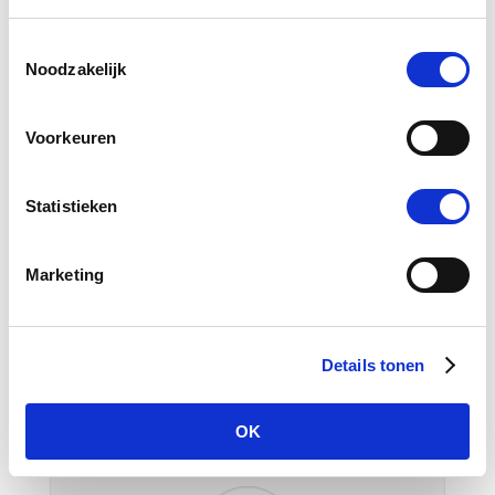
Toestemmingsselectie
Noodzakelijk
Ik ben iemand die alleen aan wat begint en het
Voorkeuren
ook volhoudt als ik weet hoe en waarom iets
werkt. Pammela weet zo goed hoe je gezond
kunt leven en kan op elke vraag een antwoord
Statistieken
geven, dat ik het voor het eerst echt snap. Ik
weet nu wat ik moet veranderen en welke acties
ik moet doen om de rest van mijn leven zo
Marketing
gezond mogelijk te leven! Dank je Pammela!
Details tonen
Richard van den Heuvel
OK